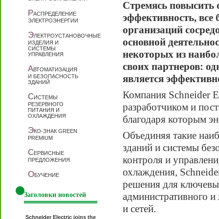
Стремясь повысить 
Р
АСПРЕДЕЛЕНИЕ
эффективность, все
ЭЛЕКТРОЭНЕРГИИ
организаций сосредо
Э
ЛЕКТРОУСТАНОВОЧНЫЕ
основной деятельнос
ИЗДЕЛИЯ И
СИСТЕМЫ
некоторых из наибо
УПРАВЛЕНИЯ
своих партнеров: од
А
ВТОМАТИЗАЦИЯ
является эффективн
И БЕЗОПАСНОСТЬ
ЗДАНИЙ
Компания Schneider E
С
ИСТЕМЫ
РЕЗЕРВНОГО
разработчиком и пос
ПИТАНИЯ И
ОХЛАЖДЕНИЯ
благодаря которым эн
Э
КО-ЗНАК GREEN
Объединяя такие наиб
PREMIUM
зданий и системы без
С
ЕРВИСНЫЕ
контроля и управлени
ПРЕДЛОЖЕНИЯ
охлаждения, Schneider
О
БУЧЕНИЕ
решения для ключевы
административного и
Заголовки новостей
и сетей.
Schneider Electric joins the