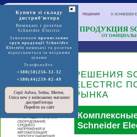
✖
Купити зі складу
РЕШЕНИЯ
О SCHNEIDER 
дистриб'ютора
Вимикачі і розетки
ПРОДУКЦИЯ SC
Schneider Electric
ОТ ОФИЦИАЛЬ
Замовникам
промислових
груп продукції Schneider
Electric
вимикачі та розетки
відпускаються за вхідними
цінами
Телефонуйте:
Продукция и услуги
РЕШЕНИЯ S
+380(50)256-32-32
+380(44)259-02-49
П
ELECTRIC П
ЕРЕЙТИ В
МАГАЗИН
SCHNEIDER
РЫНКА
Серії Asfora, Sedna, Merten,
ELECTRIC »»»
Unica new у київському магазині
А
дистриб'ютора
ВТОМАТИЗАЦИЯ
Перейти на сайт
И УПРАВЛЕНИЕ
Комплексные
Р
АСПРЕДЕЛИТЕЛЬНОЕ
ОБОРУДОВАНИЕ
Schneider Ele
СРЕДНЕГО
НАПРЯЖЕНИЯ И
АВТОМАТИЗАЦИЯ
ЭЛЕКТРОСНАБЖЕНИЯ