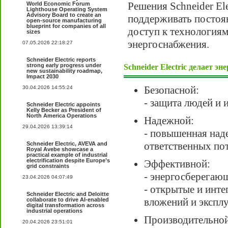
Решения Schneider El
World Economic Forum
Lighthouse Operating System
Advisory Board to create an
поддерживать постоян
open-source manufacturing
blueprint for companies of all
доступ к технологиям
sizes
энергоснабжения.
07.05.2026 22:18:27
Schneider Electric reports
strong early progress under
Schneider Electric делает эн
new sustainability roadmap,
Impact 2030
Безопасной:
30.04.2026 14:55:24
- защита людей и
Schneider Electric appoints
Kelly Becker as President of
North America Operations
Надежной:
29.04.2026 13:39:14
- повышенная над
ответственных по
Schneider Electric, AVEVA and
Royal Avebe showcase a
practical example of industrial
electrification despite Europe’s
Эффективной:
grid constraints
- энергосберегаю
23.04.2026 04:07:49
- открытые и инт
Schneider Electric and Deloitte
вложений и экспл
collaborate to drive AI-enabled
digital transformation across
industrial operations
Производительной
20.04.2026 23:51:01