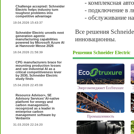
- комплексная авт
Challenge accepted: Schneider
- подключение в 
Electric helps industry turn
toughest problems into
- обслуживание на
competitive advantage
19.04.2026 15:43:37
Все решения Schneide
Schneider Electric unveils next
generation agentic
инновационны.
manufacturing capabilities
powered by Microsoft Azure AI
at Hannover Messe 2026
Решения Schneider Electric
16.04.2026 21:58:39
CPG manufacturers brace for
mounting production losses
and see industrial AI as a
critical competitiveness lever
by 2030, Schneider Electric
study finds
15.04.2026 22:45:08
Энергоменеджмет EcoStruxure
Э
Resource Advisor+, SE
Advisory Services’ AI-native
platform for energy and
carbon management,
recognized as a leader in
enterprise carbon
management software by
Промышленность
Verdantix
31.03.2026 22:24:20