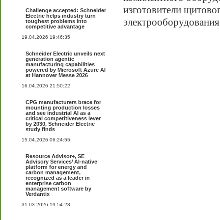
изготовители щитово
Challenge accepted: Schneider
Electric helps industry turn
электрооборудования,
toughest problems into
competitive advantage
19.04.2026 19:46:35
Schneider Electric unveils next
generation agentic
manufacturing capabilities
powered by Microsoft Azure AI
at Hannover Messe 2026
16.04.2026 21:50:22
CPG manufacturers brace for
mounting production losses
and see industrial AI as a
critical competitiveness lever
by 2030, Schneider Electric
study finds
15.04.2026 06:24:55
Resource Advisor+, SE
Advisory Services’ AI-native
platform for energy and
carbon management,
recognized as a leader in
enterprise carbon
management software by
Verdantix
31.03.2026 19:54:28