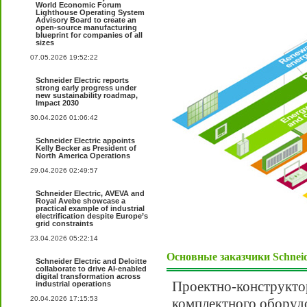
World Economic Forum
Lighthouse Operating System
Advisory Board to create an
open-source manufacturing
blueprint for companies of all
sizes
07.05.2026 19:52:22
Schneider Electric reports
strong early progress under
new sustainability roadmap,
Impact 2030
30.04.2026 01:06:42
Schneider Electric appoints
Kelly Becker as President of
North America Operations
29.04.2026 02:49:57
Schneider Electric, AVEVA and
Royal Avebe showcase a
practical example of industrial
electrification despite Europe’s
grid constraints
23.04.2026 05:22:14
Основные заказчики Schneide
Schneider Electric and Deloitte
collaborate to drive AI-enabled
digital transformation across
Проектно-конструкто
industrial operations
20.04.2026 17:15:53
комплектного оборуд