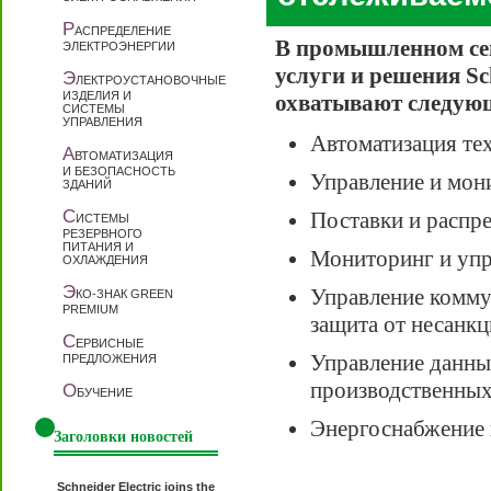
Р
АСПРЕДЕЛЕНИЕ
В промышленном се
ЭЛЕКТРОЭНЕРГИИ
услуги и решения Sch
Э
ЛЕКТРОУСТАНОВОЧНЫЕ
ИЗДЕЛИЯ И
охватывают следую
СИСТЕМЫ
УПРАВЛЕНИЯ
Автоматизация те
А
ВТОМАТИЗАЦИЯ
И БЕЗОПАСНОСТЬ
Управление и мон
ЗДАНИЙ
С
Поставки и распр
ИСТЕМЫ
РЕЗЕРВНОГО
ПИТАНИЯ И
Мониторинг и упр
ОХЛАЖДЕНИЯ
Э
Управление комму
КО-ЗНАК GREEN
PREMIUM
защита от несанкц
С
ЕРВИСНЫЕ
Управление данны
ПРЕДЛОЖЕНИЯ
производственны
О
БУЧЕНИЕ
Энергоснабжение 
Заголовки новостей
Schneider Electric joins the