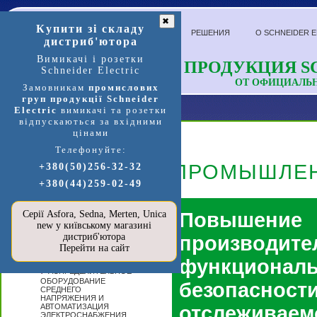
✖
Купити зі складу
РЕШЕНИЯ
О SCHNEIDER E
дистриб'ютора
Вимикачі і розетки
ПРОДУКЦИЯ SC
Schneider Electric
ОТ ОФИЦИАЛЬ
Замовникам
промислових
груп продукції Schneider
Electric
вимикачі та розетки
відпускаються за вхідними
цінами
Телефонуйте:
Продукция и услуги
ПРОМЫШЛЕ
+380(50)256-32-32
+380(44)259-02-49
П
ЕРЕЙТИ В
МАГАЗИН
SCHNEIDER
Серії Asfora, Sedna, Merten, Unica
Повышение
ELECTRIC »»»
new у київському магазині
А
дистриб'ютора
производите
ВТОМАТИЗАЦИЯ
Перейти на сайт
И УПРАВЛЕНИЕ
функциональ
Р
АСПРЕДЕЛИТЕЛЬНОЕ
ОБОРУДОВАНИЕ
безопасности
СРЕДНЕГО
НАПРЯЖЕНИЯ И
АВТОМАТИЗАЦИЯ
отслеживаем
ЭЛЕКТРОСНАБЖЕНИЯ