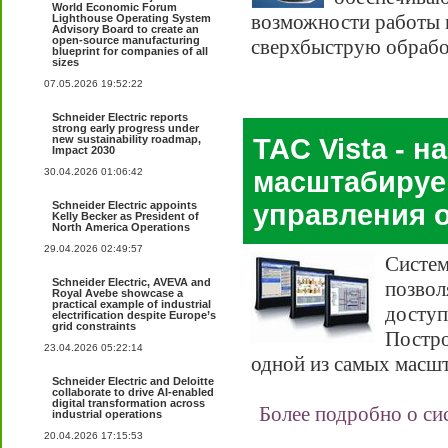
World Economic Forum
возможности работы 
Lighthouse Operating System
Advisory Board to create an
open-source manufacturing
сверхбыструю обрабо
blueprint for companies of all
sizes
07.05.2026 19:52:22
Schneider Electric reports
strong early progress under
new sustainability roadmap,
TAC Vista - н
Impact 2030
30.04.2026 01:06:42
масштабируем
Schneider Electric appoints
управления 
Kelly Becker as President of
North America Operations
29.04.2026 02:49:57
Систем
Schneider Electric, AVEVA and
позвол
Royal Avebe showcase a
practical example of industrial
доступ
electrification despite Europe’s
grid constraints
Постро
23.04.2026 05:22:14
одной из самых масшт
Schneider Electric and Deloitte
collaborate to drive AI-enabled
digital transformation across
Более подробно о си
industrial operations
20.04.2026 17:15:53