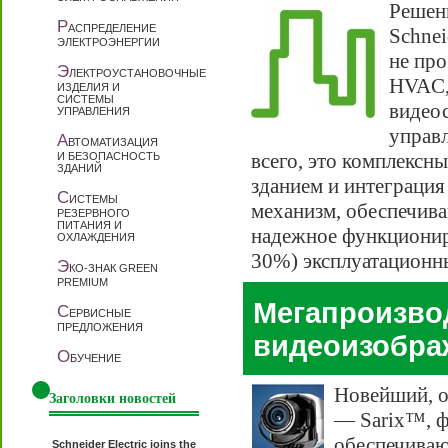
Решени
Р
АСПРЕДЕЛЕНИЕ
Schnei
ЭЛЕКТРОЭНЕРГИИ
не про
Э
ЛЕКТРОУСТАНОВОЧНЫЕ
HVAC,
ИЗДЕЛИЯ И
СИСТЕМЫ
видео
УПРАВЛЕНИЯ
управ
А
ВТОМАТИЗАЦИЯ
всего, это комплексн
И БЕЗОПАСНОСТЬ
ЗДАНИЙ
зданием и интеграция
С
ИСТЕМЫ
механизм, обеспечива
РЕЗЕРВНОГО
ПИТАНИЯ И
надежное функционир
ОХЛАЖДЕНИЯ
30%) эксплуатационн
Э
КО-ЗНАК GREEN
PREMIUM
Мегапроизво
С
ЕРВИСНЫЕ
ПРЕДЛОЖЕНИЯ
видеоизобра
О
БУЧЕНИЕ
Новейший, о
Заголовки новостей
— Sarix™, ф
обеспечиваю
Schneider Electric joins the