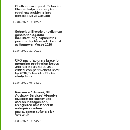
Challenge accepted: Schneider
Electric helps industry turn
toughest problems into
competitive advantage
19.04.2026 19:46:35
Schneider Electric unveils next
generation agentic
manufacturing capabilities
powered by Microsoft Azure AI
at Hannover Messe 2026
16.04.2026 21:50:22
CPG manufacturers brace for
mounting production losses
and see industrial AI as a
critical competitiveness lever
by 2030, Schneider Electric
study finds
15.04.2026 06:24:55
Resource Advisor+, SE
Advisory Services’ AI-native
platform for energy and
carbon management,
recognized as a leader in
enterprise carbon
management software by
Verdantix
31.03.2026 19:54:28