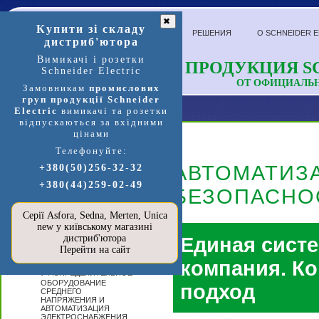
✖
Купити зі складу
РЕШЕНИЯ
О SCHNEIDER E
дистриб'ютора
Вимикачі і розетки
ПРОДУКЦИЯ SC
Schneider Electric
ОТ ОФИЦИАЛЬ
Замовникам
промислових
груп продукції Schneider
Electric
вимикачі та розетки
відпускаються за вхідними
цінами
Телефонуйте:
Продукция и услуги
АВТОМАТИЗ
+380(50)256-32-32
+380(44)259-02-49
П
БЕЗОПАСНО
ЕРЕЙТИ В
МАГАЗИН
SCHNEIDER
Серії Asfora, Sedna, Merten, Unica
ELECTRIC »»»
new у київському магазині
А
дистриб'ютора
Единая систе
ВТОМАТИЗАЦИЯ
Перейти на сайт
И УПРАВЛЕНИЕ
компания. К
Р
АСПРЕДЕЛИТЕЛЬНОЕ
ОБОРУДОВАНИЕ
подход
СРЕДНЕГО
НАПРЯЖЕНИЯ И
АВТОМАТИЗАЦИЯ
ЭЛЕКТРОСНАБЖЕНИЯ