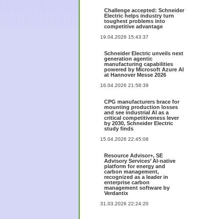
Challenge accepted: Schneider
Electric helps industry turn
toughest problems into
competitive advantage
19.04.2026 15:43:37
Schneider Electric unveils next
generation agentic
manufacturing capabilities
powered by Microsoft Azure AI
at Hannover Messe 2026
16.04.2026 21:58:39
CPG manufacturers brace for
mounting production losses
and see industrial AI as a
critical competitiveness lever
by 2030, Schneider Electric
study finds
15.04.2026 22:45:08
Resource Advisor+, SE
Advisory Services’ AI-native
platform for energy and
carbon management,
recognized as a leader in
enterprise carbon
management software by
Verdantix
31.03.2026 22:24:20