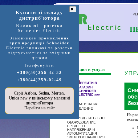
✖
Купити зі складу
РЕ
дистриб'ютора
Вимикачі і розетки
П
Schneider Electric
Замовникам
промислових
груп продукції Schneider
Electric
вимикачі та розетки
відпускаються за вхідними
цінами
Телефонуйте:
Продукция и услуги
УПР
+380(50)256-32-32
+380(44)259-02-49
П
ЕРЕЙТИ В
МАГАЗИН
Сни
SCHNEIDER
Серії Asfora, Sedna, Merten,
ELECTRIC »»»
обе
Unica new у київському магазині
без
дистриб'ютора
А
ВТОМАТИЗАЦИЯ
Перейти на сайт
И УПРАВЛЕНИЕ
На рын
Р
АСПРЕДЕЛИТЕЛЬНОЕ
охват
ОБОРУДОВАНИЕ
СРЕДНЕГО
НАПРЯЖЕНИЯ И
АВТОМАТИЗАЦИЯ
ЭЛЕКТРОСНАБЖЕНИЯ