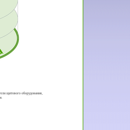
тели щитового оборудования,
и.