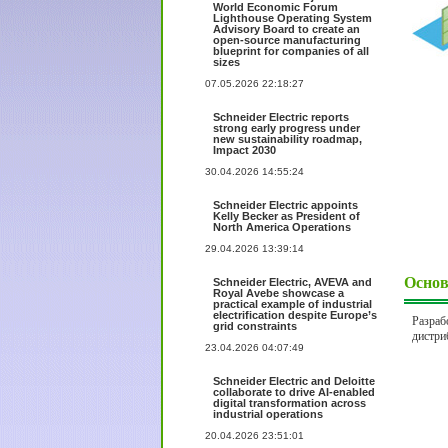
World Economic Forum
Lighthouse Operating System
Advisory Board to create an
open-source manufacturing
blueprint for companies of all
sizes
07.05.2026 22:18:27
Schneider Electric reports
strong early progress under
new sustainability roadmap,
Impact 2030
30.04.2026 14:55:24
Schneider Electric appoints
Kelly Becker as President of
North America Operations
29.04.2026 13:39:14
Основ
Schneider Electric, AVEVA and
Royal Avebe showcase a
practical example of industrial
electrification despite Europe’s
Разраб
grid constraints
дистри
23.04.2026 04:07:49
Schneider Electric and Deloitte
collaborate to drive AI-enabled
digital transformation across
industrial operations
20.04.2026 23:51:01