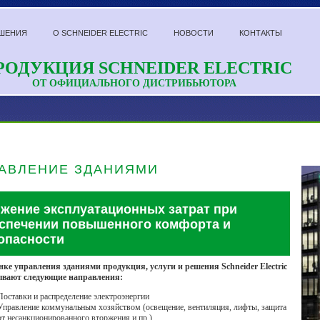
ШЕНИЯ
О SCHNEIDER ELECTRIC
НОВОСТИ
КОНТАКТЫ
РОДУКЦИЯ SCHNEIDER ELECTRIC
ОТ ОФИЦИАЛЬНОГО ДИСТРИБЬЮТОРА
АВЛЕНИЕ ЗДАНИЯМИ
жение эксплуатационных затрат при
спечении повышенного комфорта и
опасности
ке управления зданиями продукция, услуги и решения Schneider Electric
ывают следующие направления:
Поставки и распределение электроэнергии
Управление коммунальным хозяйством (освещение, вентиляция, лифты, защита
от несанкционированного вторжения и пр.)