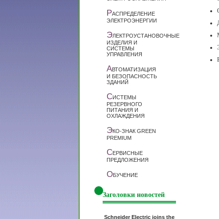
Р
АСПРЕДЕЛЕНИЕ
ЭЛЕКТРОЭНЕРГИИ
Э
ЛЕКТРОУСТАНОВОЧНЫЕ
ИЗДЕЛИЯ И
СИСТЕМЫ
УПРАВЛЕНИЯ
А
ВТОМАТИЗАЦИЯ
И БЕЗОПАСНОСТЬ
ЗДАНИЙ
С
ИСТЕМЫ
РЕЗЕРВНОГО
ПИТАНИЯ И
ОХЛАЖДЕНИЯ
Э
КО-ЗНАК GREEN
PREMIUM
С
ЕРВИСНЫЕ
ПРЕДЛОЖЕНИЯ
О
БУЧЕНИЕ
Заголовки новостей
Schneider Electric joins the