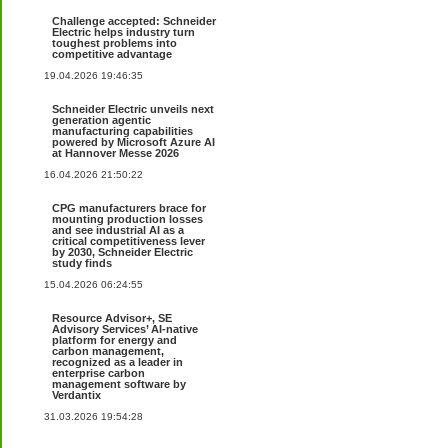
Challenge accepted: Schneider
Electric helps industry turn
toughest problems into
competitive advantage
19.04.2026 19:46:35
Schneider Electric unveils next
generation agentic
manufacturing capabilities
powered by Microsoft Azure AI
at Hannover Messe 2026
16.04.2026 21:50:22
CPG manufacturers brace for
mounting production losses
and see industrial AI as a
critical competitiveness lever
by 2030, Schneider Electric
study finds
15.04.2026 06:24:55
Resource Advisor+, SE
Advisory Services’ AI-native
platform for energy and
carbon management,
recognized as a leader in
enterprise carbon
management software by
Verdantix
31.03.2026 19:54:28