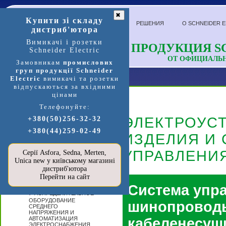
✖
Купити зі складу
РЕШЕНИЯ
О SCHNEIDER E
дистриб'ютора
Вимикачі і розетки
ПРОДУКЦИЯ SC
Schneider Electric
ОТ ОФИЦИАЛЬ
Замовникам
промислових
груп продукції Schneider
Electric
вимикачі та розетки
відпускаються за вхідними
цінами
Телефонуйте:
Продукция и услуги
ЭЛЕКТРОУС
+380(50)256-32-32
+380(44)259-02-49
П
ИЗДЕЛИЯ И
ЕРЕЙТИ В
МАГАЗИН
SCHNEIDER
УПРАВЛЕНИ
Серії Asfora, Sedna, Merten,
ELECTRIC »»»
Unica new у київському магазині
А
дистриб'ютора
ВТОМАТИЗАЦИЯ
Перейти на сайт
И УПРАВЛЕНИЕ
Система упр
Р
АСПРЕДЕЛИТЕЛЬНОЕ
ОБОРУДОВАНИЕ
шинопровод
СРЕДНЕГО
НАПРЯЖЕНИЯ И
АВТОМАТИЗАЦИЯ
кабеленесущ
ЭЛЕКТРОСНАБЖЕНИЯ