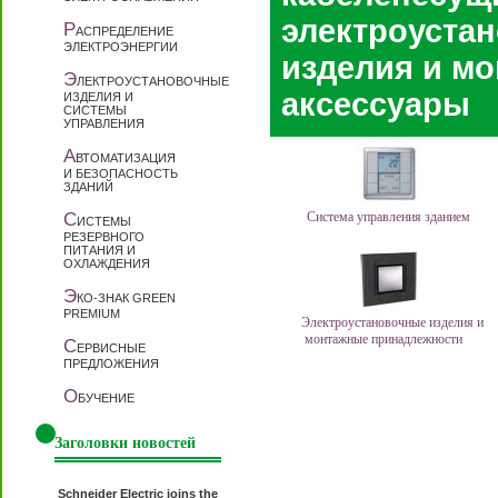
электроуста
Р
АСПРЕДЕЛЕНИЕ
ЭЛЕКТРОЭНЕРГИИ
изделия и м
Э
ЛЕКТРОУСТАНОВОЧНЫЕ
аксессуары
ИЗДЕЛИЯ И
СИСТЕМЫ
УПРАВЛЕНИЯ
А
ВТОМАТИЗАЦИЯ
И БЕЗОПАСНОСТЬ
ЗДАНИЙ
С
Система управления зданием
ИСТЕМЫ
РЕЗЕРВНОГО
ПИТАНИЯ И
ОХЛАЖДЕНИЯ
Э
КО-ЗНАК GREEN
PREMIUM
Электроустановочные изделия и
монтажные принадлежности
С
ЕРВИСНЫЕ
ПРЕДЛОЖЕНИЯ
О
БУЧЕНИЕ
Заголовки новостей
Schneider Electric joins the