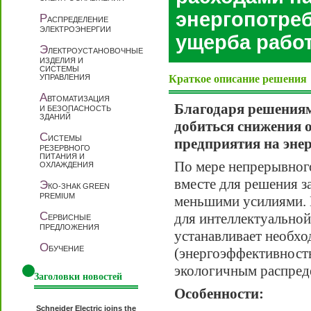
энергопотреб
Р
АСПРЕДЕЛЕНИЕ
ЭЛЕКТРОЭНЕРГИИ
ущерба рабо
Э
ЛЕКТРОУСТАНОВОЧНЫЕ
ИЗДЕЛИЯ И
СИСТЕМЫ
УПРАВЛЕНИЯ
Краткое описание решения
А
ВТОМАТИЗАЦИЯ
Благодаря решениям 
И БЕЗОПАСНОСТЬ
ЗДАНИЙ
добиться снижения 
С
ИСТЕМЫ
предприятия на энер
РЕЗЕРВНОГО
ПИТАНИЯ И
По мере непрерывного
ОХЛАЖДЕНИЯ
вместе для решения 
Э
КО-ЗНАК GREEN
PREMIUM
меньшими усилиями. В
С
для интеллектуально
ЕРВИСНЫЕ
ПРЕДЛОЖЕНИЯ
устанавливает необх
О
БУЧЕНИЕ
(энергоэффективност
экологичным распред
Заголовки новостей
Особенности:
Schneider Electric joins the