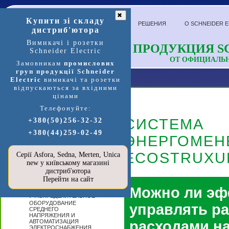
✖
Купити зі складу
РЕШЕНИЯ
О SCHNEIDER E
дистриб'ютора
Вимикачі і розетки
ПРОДУКЦИЯ SC
Schneider Electric
ОТ ОФИЦИАЛЬ
Замовникам
промислових
груп продукції Schneider
Electric
вимикачі та розетки
відпускаються за вхідними
цінами
Телефонуйте:
Продукция и услуги
СИСТЕМА
+380(50)256-32-32
+380(44)259-02-49
П
ЭНЕРГОМЕН
ЕРЕЙТИ В
МАГАЗИН
SCHNEIDER
ECOSTRUXU
Серії Asfora, Sedna, Merten, Unica
ELECTRIC »»»
new у київському магазині
А
дистриб'ютора
ВТОМАТИЗАЦИЯ
Перейти на сайт
И УПРАВЛЕНИЕ
Можно ли эф
Р
АСПРЕДЕЛИТЕЛЬНОЕ
ОБОРУДОВАНИЕ
управлять р
СРЕДНЕГО
НАПРЯЖЕНИЯ И
АВТОМАТИЗАЦИЯ
расходами н
ЭЛЕКТРОСНАБЖЕНИЯ