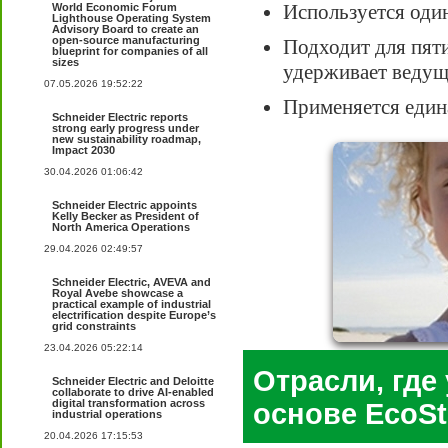
Используется оди
World Economic Forum
Lighthouse Operating System
Advisory Board to create an
open-source manufacturing
Подходит для пяти
blueprint for companies of all
sizes
удерживает ведущ
07.05.2026 19:52:22
Применяется един
Schneider Electric reports
strong early progress under
new sustainability roadmap,
Impact 2030
30.04.2026 01:06:42
Schneider Electric appoints
Kelly Becker as President of
North America Operations
29.04.2026 02:49:57
Schneider Electric, AVEVA and
Royal Avebe showcase a
practical example of industrial
electrification despite Europe’s
grid constraints
23.04.2026 05:22:14
Отрасли, где
Schneider Electric and Deloitte
collaborate to drive AI-enabled
digital transformation across
основе EcoSt
industrial operations
20.04.2026 17:15:53