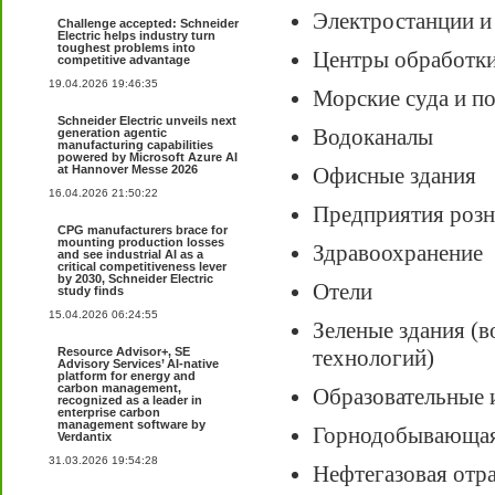
Электростанции и
Challenge accepted: Schneider
Electric helps industry turn
toughest problems into
Центры обработк
competitive advantage
19.04.2026 19:46:35
Морские суда и п
Schneider Electric unveils next
Водоканалы
generation agentic
manufacturing capabilities
powered by Microsoft Azure AI
at Hannover Messe 2026
Офисные здания
16.04.2026 21:50:22
Предприятия розн
CPG manufacturers brace for
mounting production losses
Здравоохранение
and see industrial AI as a
critical competitiveness lever
by 2030, Schneider Electric
Отели
study finds
15.04.2026 06:24:55
Зеленые здания (в
Resource Advisor+, SE
технологий)
Advisory Services’ AI-native
platform for energy and
carbon management,
Образовательные 
recognized as a leader in
enterprise carbon
management software by
Горнодобывающая
Verdantix
31.03.2026 19:54:28
Нефтегазовая отр