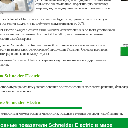
сервисное обслуживание, эффективную логистику,
Гол
энергоаудит, передачу инновационных технологий и
ие.
отки Schneider Electric – это технологии будущего, применение которые уже
я позволяет сократить потребление электроэнергии до 30%.
der Electric входит в список «100 наиболее ответственных в области устойчивого
ия компаний» и в рейтинг Fortune Global 500. Девиз компании: познайте
ности вашей энергии!
ование Schneider Electric уже почти 40 лет является образцом качества и
ости на рынке электротехнической продукции Украины. Сегодня компания
интегрирована в экономику страны.
клиентов Schneider Electric в Украине ведущие частные и государственные
иятия.
я Schneider Electric
ствовать рациональному использованию электроэнергии и предлагать решения, благодар
тивным и стабильным.
е Schneider Electric
 котором мы можем достичь максимума, используя меньше ресурсов нашей планеты.
овные показатели Schneider Electric в мире