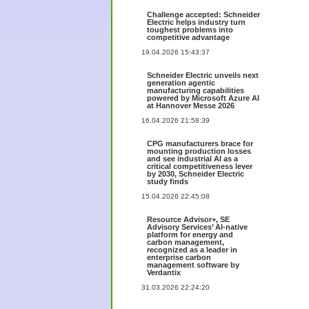
Challenge accepted: Schneider
Electric helps industry turn
toughest problems into
competitive advantage
19.04.2026 15:43:37
Schneider Electric unveils next
generation agentic
manufacturing capabilities
powered by Microsoft Azure AI
at Hannover Messe 2026
16.04.2026 21:58:39
CPG manufacturers brace for
mounting production losses
and see industrial AI as a
critical competitiveness lever
by 2030, Schneider Electric
study finds
15.04.2026 22:45:08
Resource Advisor+, SE
Advisory Services’ AI-native
platform for energy and
carbon management,
recognized as a leader in
enterprise carbon
management software by
Verdantix
31.03.2026 22:24:20