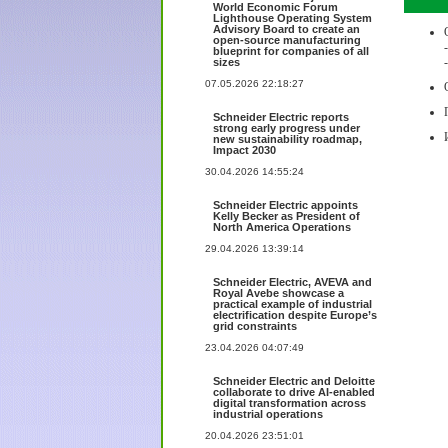
World Economic Forum
Lighthouse Operating System
Advisory Board to create an
open-source manufacturing
blueprint for companies of all
sizes
07.05.2026 22:18:27
Schneider Electric reports
strong early progress under
new sustainability roadmap,
Impact 2030
30.04.2026 14:55:24
Schneider Electric appoints
Kelly Becker as President of
North America Operations
29.04.2026 13:39:14
Schneider Electric, AVEVA and
Royal Avebe showcase a
practical example of industrial
electrification despite Europe’s
grid constraints
23.04.2026 04:07:49
Schneider Electric and Deloitte
collaborate to drive AI-enabled
digital transformation across
industrial operations
20.04.2026 23:51:01