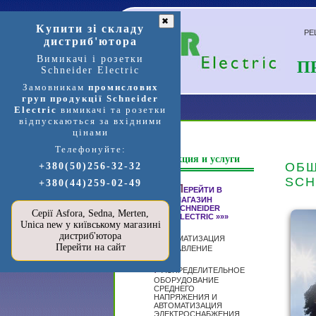
✖
Купити зі складу
РЕ
дистриб'ютора
Вимикачі і розетки
П
Schneider Electric
Замовникам
промислових
груп продукції Schneider
Electric
вимикачі та розетки
відпускаються за вхідними
цінами
Телефонуйте:
Продукция и услуги
ОБЩ
+380(50)256-32-32
SCH
+380(44)259-02-49
П
ЕРЕЙТИ В
МАГАЗИН
SCHNEIDER
Серії Asfora, Sedna, Merten,
ELECTRIC »»»
Unica new у київському магазині
дистриб'ютора
А
ВТОМАТИЗАЦИЯ
Перейти на сайт
И УПРАВЛЕНИЕ
Р
АСПРЕДЕЛИТЕЛЬНОЕ
ОБОРУДОВАНИЕ
СРЕДНЕГО
НАПРЯЖЕНИЯ И
АВТОМАТИЗАЦИЯ
ЭЛЕКТРОСНАБЖЕНИЯ