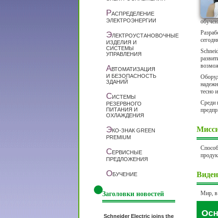
Р
АСПРЕДЕЛЕНИЕ
ЭЛЕКТРОЭНЕРГИИ
обучен
Разраб
Э
ЛЕКТРОУСТАНОВОЧНЫЕ
сегодн
ИЗДЕЛИЯ И
СИСТЕМЫ
Schnei
УПРАВЛЕНИЯ
развит
возмож
А
ВТОМАТИЗАЦИЯ
И БЕЗОПАСНОСТЬ
Оборуд
ЗДАНИЙ
надежн
тесно 
С
ИСТЕМЫ
Среди 
РЕЗЕРВНОГО
ПИТАНИЯ И
предпр
ОХЛАЖДЕНИЯ
Э
Мисси
КО-ЗНАК GREEN
PREMIUM
Способ
С
ЕРВИСНЫЕ
продук
ПРЕДЛОЖЕНИЯ
О
Видени
БУЧЕНИЕ
Мир, в
Заголовки новостей
Осн
Schneider Electric joins the