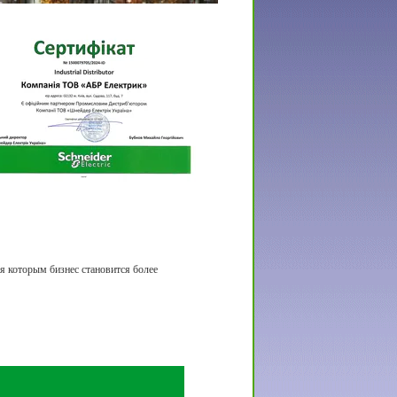
овной офис Schneider Electric
я которым бизнес становится более