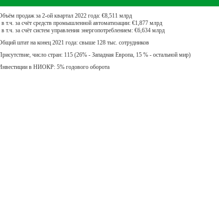
Объём продаж за 2-ой квартал 2022 года: €8,511 млрд
- в т.ч. за счёт средств промышленной автоматизации: €1,877 млрд
- в т.ч. за счёт систем управления энергопотреблением: €6,634 млрд
Общий штат на конец 2021 года: свыше 128 тыс. сотрудников
Присутствие, число стран: 115 (26% - Западная Европа, 15 % - остальной мир)
Инвестиции в НИОКР: 5% годового оборота