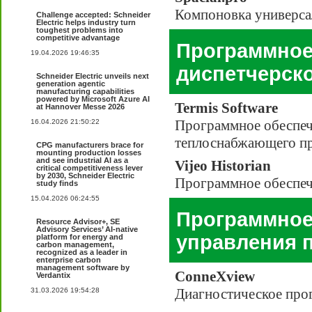
Компоновка универс
Challenge accepted: Schneider
Electric helps industry turn
toughest problems into
competitive advantage
Программное
19.04.2026 19:46:35
диспетчерск
Schneider Electric unveils next
generation agentic
manufacturing capabilities
powered by Microsoft Azure AI
Termis Software
at Hannover Messe 2026
Программное обеспеч
16.04.2026 21:50:22
теплоснабжающего п
CPG manufacturers brace for
mounting production losses
and see industrial AI as a
Vijeo Historian
critical competitiveness lever
by 2030, Schneider Electric
Программное обеспече
study finds
15.04.2026 06:24:55
Программное
Resource Advisor+, SE
Advisory Services’ AI-native
управления 
platform for energy and
carbon management,
recognized as a leader in
enterprise carbon
management software by
ConneXview
Verdantix
Диагностическое прог
31.03.2026 19:54:28