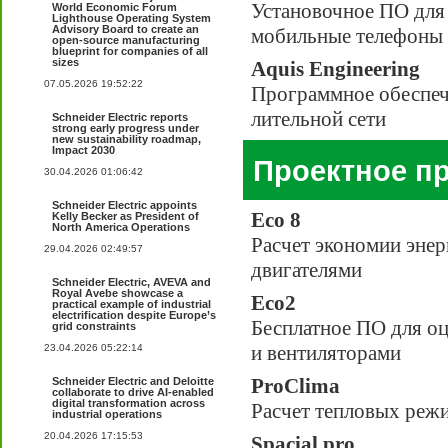
Установочное ПО для 
World Economic Forum
Lighthouse Operating System
Advisory Board to create an
мобильные телефоны
open-source manufacturing
blueprint for companies of all
sizes
Aquis Engineering
07.05.2026 19:52:22
Программное обеспече
лительной сети
Schneider Electric reports
strong early progress under
new sustainability roadmap,
Impact 2030
Проектное п
30.04.2026 01:06:42
Schneider Electric appoints
Eco 8
Kelly Becker as President of
North America Operations
Расчет экономии энер
29.04.2026 02:49:57
двигателями
Schneider Electric, AVEVA and
Royal Avebe showcase a
Eco2
practical example of industrial
electrification despite Europe’s
Бесплатное ПО для оц
grid constraints
и вентиляторами
23.04.2026 05:22:14
ProClima
Schneider Electric and Deloitte
collaborate to drive AI-enabled
digital transformation across
Расчет тепловых реж
industrial operations
20.04.2026 17:15:53
Spacial.pro