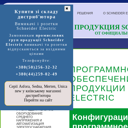
✖
Купити зі складу
РЕШЕНИЯ
О SCHNEIDER E
дистриб'ютора
Вимикачі і розетки
ПРОДУКЦИЯ SC
Schneider Electric
ОТ ОФИЦИАЛЬ
Замовникам
промислових
груп продукції Schneider
Electric
вимикачі та розетки
відпускаються за вхідними
цінами
Телефонуйте:
Продукция и услуги
ПРОГРАММН
+380(50)256-32-32
+380(44)259-02-49
П
ОБЕСПЕЧЕН
ЕРЕЙТИ В
МАГАЗИН
SCHNEIDER
ПРОДУКЦИИ
Серії Asfora, Sedna, Merten, Unica
ELECTRIC »»»
new у київському магазині
ELECTRIC
А
дистриб'ютора
ВТОМАТИЗАЦИЯ
Перейти на сайт
И УПРАВЛЕНИЕ
Р
АСПРЕДЕЛИТЕЛЬНОЕ
ОБОРУДОВАНИЕ
Конфигураци
СРЕДНЕГО
НАПРЯЖЕНИЯ И
АВТОМАТИЗАЦИЯ
программное
ЭЛЕКТРОСНАБЖЕНИЯ