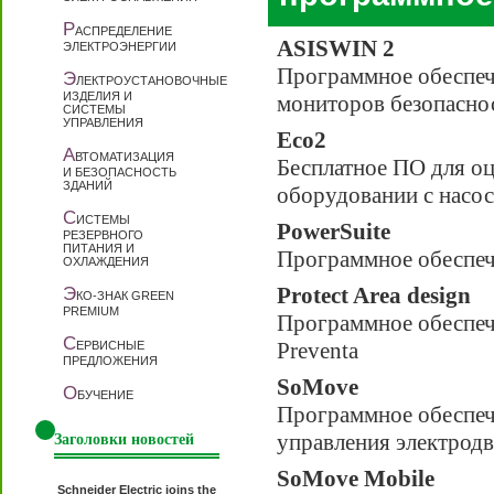
Р
АСПРЕДЕЛЕНИЕ
ASISWIN 2
ЭЛЕКТРОЭНЕРГИИ
Программное обеспе
Э
ЛЕКТРОУСТАНОВОЧНЫЕ
ИЗДЕЛИЯ И
мониторов безопасно
СИСТЕМЫ
УПРАВЛЕНИЯ
Eco2
А
ВТОМАТИЗАЦИЯ
Бесплатное ПО для о
И БЕЗОПАСНОСТЬ
ЗДАНИЙ
оборудовании с насо
С
ИСТЕМЫ
PowerSuite
РЕЗЕРВНОГО
ПИТАНИЯ И
Программное обеспечен
ОХЛАЖДЕНИЯ
Protect Area design
Э
КО-ЗНАК GREEN
PREMIUM
Программное обеспеч
С
Preventa
ЕРВИСНЫЕ
ПРЕДЛОЖЕНИЯ
SoMove
О
БУЧЕНИЕ
Программное обеспече
управления электрод
Заголовки новостей
SoMove Mobile
Schneider Electric joins the