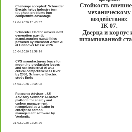
Стойкость внешн
Challenge accepted: Schneider
Electric helps industry turn
механическому
toughest problems into
competitive advantage
воздействию:
19.04.2026 15:43:37
IK 07.
Дверца и корпус 
Schneider Electric unveils next
generation agentic
штампованной ст
manufacturing capabilities
powered by Microsoft Azure AI
at Hannover Messe 2026
16.04.2026 21:58:39
CPG manufacturers brace for
mounting production losses
and see industrial AI as a
critical competitiveness lever
by 2030, Schneider Electric
study finds
15.04.2026 22:45:08
Resource Advisor+, SE
Advisory Services’ AI-native
platform for energy and
carbon management,
recognized as a leader in
enterprise carbon
management software by
Verdantix
31.03.2026 22:24:20