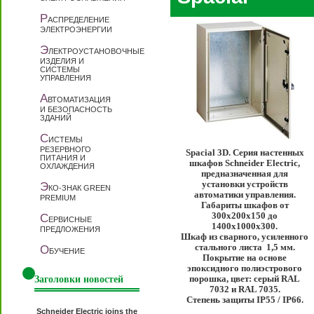
Р
АСПРЕДЕЛЕНИЕ
ЭЛЕКТРОЭНЕРГИИ
Э
ЛЕКТРОУСТАНОВОЧНЫЕ
ИЗДЕЛИЯ И
СИСТЕМЫ
УПРАВЛЕНИЯ
А
ВТОМАТИЗАЦИЯ
И БЕЗОПАСНОСТЬ
ЗДАНИЙ
С
ИСТЕМЫ
РЕЗЕРВНОГО
Spacial 3D. Серия настенных
ПИТАНИЯ И
шкафов Schneider Electric,
ОХЛАЖДЕНИЯ
предназначенная для
установки устройств
Э
КО-ЗНАК GREEN
автоматики управления.
PREMIUM
Габариты шкафов от
300x200x150 до
С
ЕРВИСНЫЕ
1400x1000x300.
ПРЕДЛОЖЕНИЯ
Шкаф из сварного, усиленного
стального листа 1,5 мм.
О
БУЧЕНИЕ
Покрытие на основе
эпоксидного полиэстрового
Заголовки новостей
порошка, цвет: серый RAL
7032 и RAL 7035.
Степень защиты IP55 / IP66.
Schneider Electric joins the