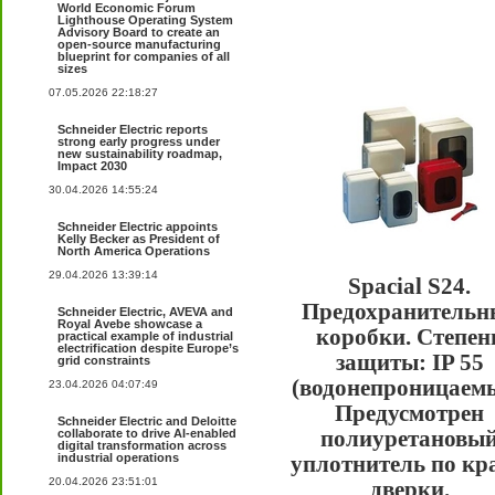
World Economic Forum
Lighthouse Operating System
Advisory Board to create an
open-source manufacturing
blueprint for companies of all
sizes
07.05.2026 22:18:27
Schneider Electric reports
strong early progress under
new sustainability roadmap,
Impact 2030
30.04.2026 14:55:24
Schneider Electric appoints
Kelly Becker as President of
North America Operations
29.04.2026 13:39:14
Spacial S24.
Предохранительн
Schneider Electric, AVEVA and
Royal Avebe showcase a
коробки. Степен
practical example of industrial
electrification despite Europe’s
защиты: IP 55
grid constraints
(водонепроницаемы
23.04.2026 04:07:49
Предусмотрен
Schneider Electric and Deloitte
collaborate to drive AI-enabled
полиуретановы
digital transformation across
industrial operations
уплотнитель по кр
20.04.2026 23:51:01
дверки.