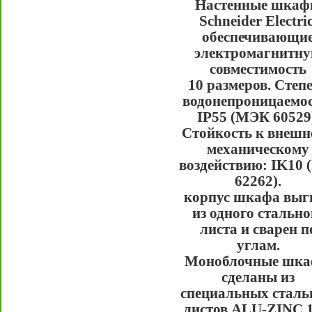
Настенные шка
Schneider Electric
обеспечивающи
электромагнитн
совместимость
10 размеров. Степ
водонепроницаемос
IP55 (МЭК 60529
Стойкость к внешн
механическому
воздействию: IK10 
62262).
корпус шкафа выг
из одного стально
листа и сварен п
углам.
Моноблочные шк
сделаны из
специальных стал
листов ALU-ZINC 1