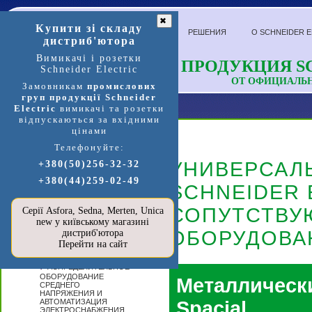
✖
Купити зі складу
РЕШЕНИЯ
О SCHNEIDER E
дистриб'ютора
Вимикачі і розетки
ПРОДУКЦИЯ SC
Schneider Electric
ОТ ОФИЦИАЛЬ
Замовникам
промислових
груп продукції Schneider
Electric
вимикачі та розетки
відпускаються за вхідними
цінами
Телефонуйте:
Продукция и услуги
УНИВЕРСАЛ
+380(50)256-32-32
+380(44)259-02-49
П
SCHNEIDER 
ЕРЕЙТИ В
МАГАЗИН
SCHNEIDER
СОПУТСТВУ
Серії Asfora, Sedna, Merten, Unica
ELECTRIC »»»
new у київському магазині
ОБОРУДОВА
А
дистриб'ютора
ВТОМАТИЗАЦИЯ
Перейти на сайт
И УПРАВЛЕНИЕ
Р
АСПРЕДЕЛИТЕЛЬНОЕ
ОБОРУДОВАНИЕ
Металлическ
СРЕДНЕГО
НАПРЯЖЕНИЯ И
АВТОМАТИЗАЦИЯ
Spacial
ЭЛЕКТРОСНАБЖЕНИЯ