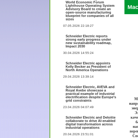
World Economic Forum
Lighthouse Operating System
Мас
Advisory Board to create an
open-source manufacturing
blueprint for companies of all
sizes
07.05.2026 22:18:27
Schneider Electric reports
strong early progress under
new sustainability roadmap,
Impact 2030
30.04.2026 14:55:24
Schneider Electric appoints
Kelly Becker as President of
North America Operations
29.04.2026 13:39:14
Schneider Electric, AVEVA and
Royal Avebe showcase a
practical example of industrial
electrification despite Europe’s
Mi
grid constraints
напр
23.04.2026 04:07:49
эне
Э
кач
Schneider Electric and Deloitte
collaborate to drive AI-enabled
б
digital transformation across
на
industrial operations
пере
20.04.2026 23:51:01
Спе