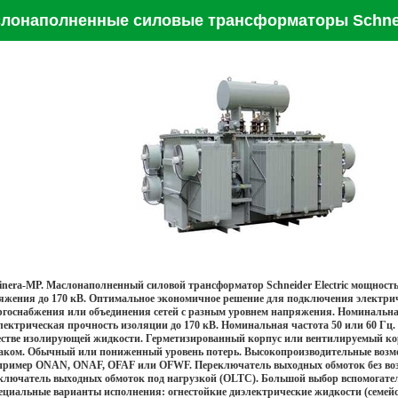
лонаполненные силовые трансформаторы Schneid
nera-MP. Маслонаполненный силовой трансформатор Schneider Electric мощность
яжения до 170 кВ. Оптимальное экономичное решение для подключения электрич
ргоснабжения или объединения сетей с разным уровнем напряжения. Номинальн
лектрическая прочность изоляции до 170 кВ. Номинальная частота 50 или 60 Гц.
естве изолирующей жидкости. Герметизированный корпус или вентилируемый к
аком. Обычный или пониженный уровень потерь. Высокопроизводительные возм
пример ONAN, ONAF, OFAF или OFWF. Переключатель выходных обмоток без во
ключатель выходных обмоток под нагрузкой (OLTC). Большой выбор вспомогате
циальные варианты исполнения: огнестойкие диэлектрические жидкости (семейств