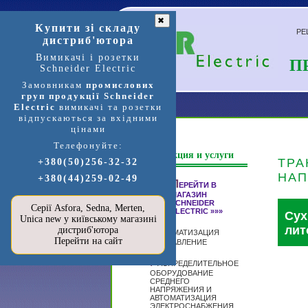
✖
Купити зі складу
РЕ
дистриб'ютора
Вимикачі і розетки
П
Schneider Electric
Замовникам
промислових
груп продукції Schneider
Electric
вимикачі та розетки
відпускаються за вхідними
цінами
Телефонуйте:
Продукция и услуги
ТРА
+380(50)256-32-32
НА
+380(44)259-02-49
П
ЕРЕЙТИ В
МАГАЗИН
SCHNEIDER
Серії Asfora, Sedna, Merten,
ELECTRIC »»»
Сух
Unica new у київському магазині
лит
дистриб'ютора
А
ВТОМАТИЗАЦИЯ
Перейти на сайт
И УПРАВЛЕНИЕ
Р
АСПРЕДЕЛИТЕЛЬНОЕ
ОБОРУДОВАНИЕ
СРЕДНЕГО
НАПРЯЖЕНИЯ И
АВТОМАТИЗАЦИЯ
ЭЛЕКТРОСНАБЖЕНИЯ