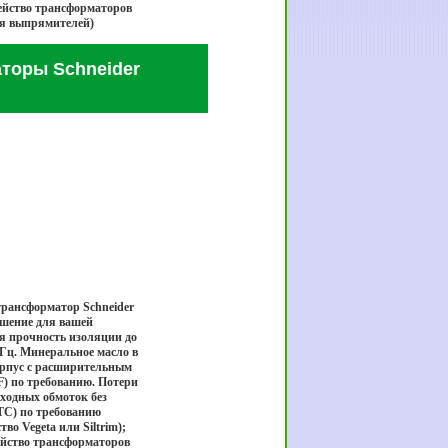
мейство трансформаторов
ия выпрямителей)
торы Schneider
рансформатор Schneider
ешение для вашей
я прочность изоляции до
 Гц. Минеральное масло в
орпус с расширительным
) по требованию. Потери
ходных обмоток без
TC) по требованию
о Vegeta или Siltrim);
мейство трансформаторов