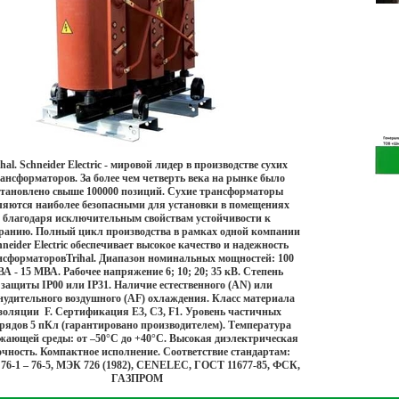
Гол
ihal. Schneider Electric - мировой лидер в производстве сухих
ансформаторов. За более чем четверть века на рынке было
становлено свыше 100000 позиций. Сухие трансформаторы
ляются наиболее безопасными для установки в помещениях
благодаря исключительным свойствам устойчивости к
оранию. Полный цикл производства в рамках одной компании
hneider Electric обеспечивает высокое качество и надежность
нсформаторовTrihal. Диапазон номинальных мощностей: 100
ВА - 15 МВА. Рабочее напряжение 6; 10; 20; 35 кВ. Степень
защиты IP00 или IP31. Наличие естественного (AN) или
нудительного воздушного (AF) охлаждения. Класс материала
золяции F. Сертификация E3, C3, F1. Уровень частичных
рядов 5 пКл (гарантировано производителем). Температура
жающей среды: от –50°C до +40°C. Высокая диэлектрическая
чность. Компактное исполнение. Соответствие стандартам:
76-1 – 76-5, МЭК 726 (1982), CENELEC, ГОСТ 11677-85, ФСК,
ГАЗПРОМ