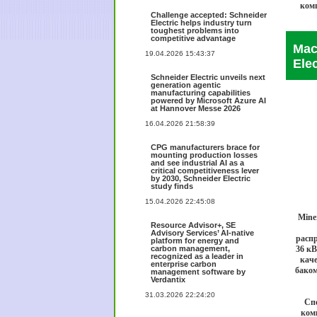
комп
Challenge accepted: Schneider
Electric helps industry turn
toughest problems into
competitive advantage
Мас
19.04.2026 15:43:37
Elec
Schneider Electric unveils next
generation agentic
manufacturing capabilities
powered by Microsoft Azure AI
at Hannover Messe 2026
16.04.2026 21:58:39
CPG manufacturers brace for
mounting production losses
and see industrial AI as a
critical competitiveness lever
by 2030, Schneider Electric
study finds
15.04.2026 22:45:08
Mine
Resource Advisor+, SE
Advisory Services’ AI-native
распр
platform for energy and
carbon management,
36 кВ
recognized as a leader in
кач
enterprise carbon
баком
management software by
Verdantix
31.03.2026 22:24:20
Спе
ком