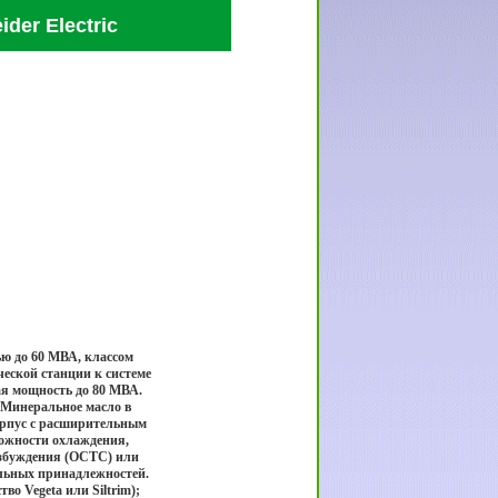
er Electric
ю до 60 МВА, классом
еской станции к системе
ая мощность до 80 МВА.
 Минеральное масло в
орпус с расширительным
ожности охлаждения,
збуждения (OCTC) или
льных принадлежностей.
о Vegeta или Siltrim);