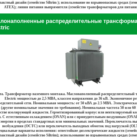
актный дизайн (семейство Siltrim ); использование во взрывоопасных средах (се
ATEX); линия питания выпрямителя (семейство трансформаторов для питан
лонаполненные распределительные трансформа
tric
ra. Трансформатор наземного монтажа. Маслонаполненный распределительный т
Electric мощностью до 2,5 МВА, классом напряжения до 36 кВ. Экономичное р
еделительной сети. Номинальная мощность: от 50 кВА до 2.5 МВА. Электрическа
 (другие номинальные значения по требованию). Номинальная частота 50 или 60
естве изолирующей жидкости. Герметизированный корпус или вентилируемый к
. С естественным охлаждением (ONAN) или с принудительным воздушным (ONAF
энергии в пределах стандартных или минимальных значений. Переключатель вы
возбуждения (OCTC) или переключатель выходных обмоток под нагрузкой (OL
циальные варианты исполнения: огнестойкие диэлектрические жидкости (семейств
пактный дизайн (семейство Siltrim); использование во взрывоопасных средах (се