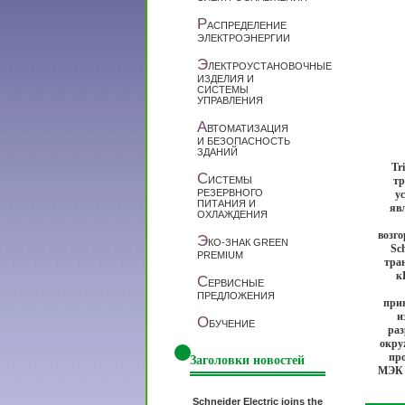
Р
АСПРЕДЕЛЕНИЕ
ЭЛЕКТРОЭНЕРГИИ
Э
ЛЕКТРОУСТАНОВОЧНЫЕ
ИЗДЕЛИЯ И
СИСТЕМЫ
УПРАВЛЕНИЯ
А
ВТОМАТИЗАЦИЯ
И БЕЗОПАСНОСТЬ
ЗДАНИЙ
Tr
С
ИСТЕМЫ
тр
РЕЗЕРВНОГО
у
ПИТАНИЯ И
яв
ОХЛАЖДЕНИЯ
возг
Э
КО-ЗНАК GREEN
Sc
PREMIUM
тра
к
С
ЕРВИСНЫЕ
ПРЕДЛОЖЕНИЯ
при
и
О
БУЧЕНИЕ
раз
окру
про
Заголовки новостей
МЭК 
Schneider Electric joins the