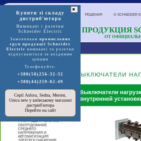
✖
Купити зі складу
РЕШЕНИЯ
О SCHNEIDER E
дистриб'ютора
Вимикачі і розетки
ПРОДУКЦИЯ SC
Schneider Electric
ОТ ОФИЦИАЛЬ
Замовникам
промислових
груп продукції Schneider
Electric
вимикачі та розетки
відпускаються за вхідними
цінами
Телефонуйте:
Продукция и услуги
ВЫКЛЮЧАТЕЛИ НА
+380(50)256-32-32
+380(44)259-02-49
П
ЕРЕЙТИ В
МАГАЗИН
Выключатели нагрузк
SCHNEIDER
Серії Asfora, Sedna, Merten,
ELECTRIC »»»
внутренней установк
Unica new у київському магазині
А
дистриб'ютора
ВТОМАТИЗАЦИЯ
Перейти на сайт
И УПРАВЛЕНИЕ
Р
АСПРЕДЕЛИТЕЛЬНОЕ
ОБОРУДОВАНИЕ
СРЕДНЕГО
НАПРЯЖЕНИЯ И
АВТОМАТИЗАЦИЯ
ЭЛЕКТРОСНАБЖЕНИЯ