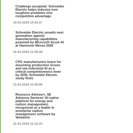
Challenge accepted: Schneider
Electric helps industry turn
toughest problems into
competitive advantage
19.04.2026 15:43:37
Schneider Electric unveils next
generation agentic
manufacturing capabilities
powered by Microsoft Azure AI
at Hannover Messe 2026
16.04.2026 21:58:39
CPG manufacturers brace for
mounting production losses
and see industrial AI as a
critical competitiveness lever
by 2030, Schneider Electric
study finds
15.04.2026 22:45:08
Resource Advisor+, SE
Advisory Services’ AI-native
platform for energy and
carbon management,
recognized as a leader in
enterprise carbon
management software by
Verdantix
31.03.2026 22:24:20