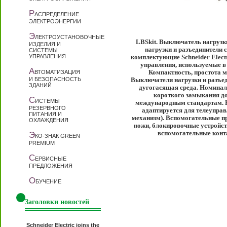
Р
АСПРЕДЕЛЕНИЕ
ЭЛЕКТРОЭНЕРГИИ
Э
ЛЕКТРОУСТАНОВОЧНЫЕ
LBSkit. Выключатель нагрузк
ИЗДЕЛИЯ И
нагрузки и разъединители 
СИСТЕМЫ
УПРАВЛЕНИЯ
комплектующие Schneider Elect
управления, используемые в
А
ВТОМАТИЗАЦИЯ
Компактность, простота м
И БЕЗОПАСНОСТЬ
Выключатели нагрузки и разъед
ЗДАНИЙ
дугогасящая среда. Номиналь
короткого замыкания до
С
ИСТЕМЫ
международным стандартам. В
РЕЗЕРВНОГО
адаптируется для телеупра
ПИТАНИЯ И
механизм). Вспомогательные п
ОХЛАЖДЕНИЯ
ножи, блокировочные устройст
вспомогательные конта
Э
КО-ЗНАК GREEN
PREMIUM
С
ЕРВИСНЫЕ
ПРЕДЛОЖЕНИЯ
О
БУЧЕНИЕ
Заголовки новостей
Schneider Electric joins the