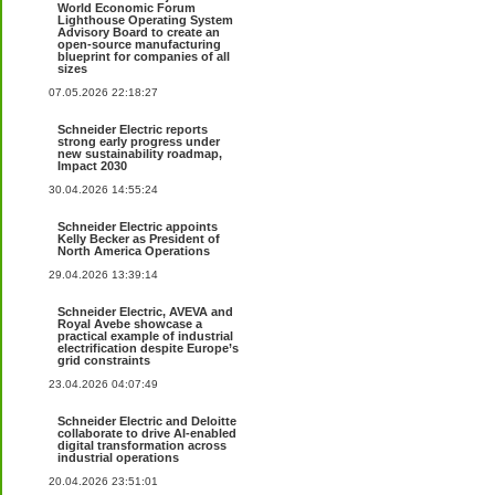
World Economic Forum
Lighthouse Operating System
Advisory Board to create an
open-source manufacturing
blueprint for companies of all
sizes
07.05.2026 22:18:27
Schneider Electric reports
strong early progress under
new sustainability roadmap,
Impact 2030
30.04.2026 14:55:24
Schneider Electric appoints
Kelly Becker as President of
North America Operations
29.04.2026 13:39:14
Schneider Electric, AVEVA and
Royal Avebe showcase a
practical example of industrial
electrification despite Europe’s
grid constraints
23.04.2026 04:07:49
Schneider Electric and Deloitte
collaborate to drive AI-enabled
digital transformation across
industrial operations
20.04.2026 23:51:01