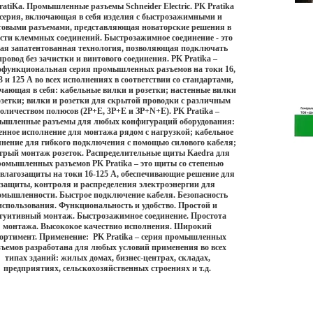
ratiKa. Промышленные разъемы Schneider Electric. PK Pratika
Гол
 серия, включающая в себя изделия с быстрозажимными и
товыми разъемами, представляющая новаторские решения в
сти клеммных соединений. Быстрозажимное соединение - это
ая запатентованная технология, позволяющая подключать
провод без зачистки и винтового соединения. PK Pratika –
офункциональная серия промышленных разъемов на токи 16,
63 и 125 А во всех исполнениях в соответствии со стандартами,
ающая в себя: кабельные вилки и розетки; настенные вилки
озетки; вилки и розетки для скрытой проводки с различным
оличеством полюсов (2Р+Е, 3Р+Е и ЗР+N+Е). PK Pratika –
ышленные разъемы для любых конфигураций оборудования:
енное исполнение для монтажа рядом с нагрузкой; кабельное
нение для гибкого подключения с помощью силового кабеля;
трый монтаж розеток. Распределительные щиты Kaedra для
омышленных разъемов PK Pratika – это щиты со степенью
влагозащиты на токи 16-125 А, обеспечивающие решение для
защиты, контроля и распределения электроэнергии для
мышленности. Быстрое подключение кабеля. Безопасность
использования. Функциональность и удобство. Простой и
туитивный монтаж. Быстрозажимное соединение. Простота
монтажа. Высококое качествио исполнения. Широкий
сортимент. Применение: PK Pratika – серия промышленных
зъемов разработана для любых условий применения во всех
типах зданий: жилых домах, бизнес-центрах, складах,
предприятиях, сельскохозяйственных строениях и т.д.