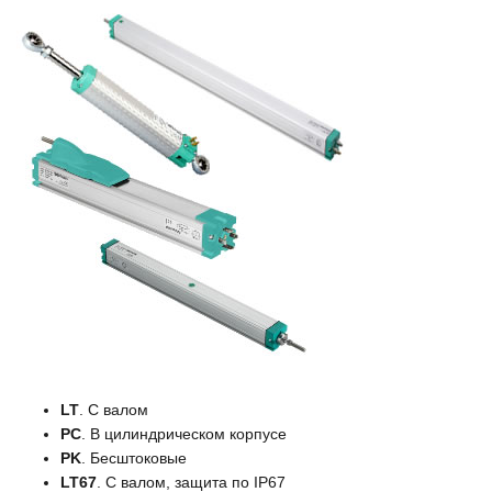
LT
. С валом
PC
. В цилиндрическом корпусе
PK
. Бесштоковые
LT67
. С валом, защита по IP67