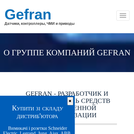
Gefran
Моби
навиг
Датчики, контроллеры, ЧМИ и приводы
О ГРУППЕ КОМПАНИЙ GEFRAN
GEFRAN - РАЗРАБОТЧИК И
ПРОИЗВОДИТЕЛЬ СРЕДСТВ
✖
Купити зі складу
ПРОМЫШЛЕННОЙ
АВТОМАТИЗАЦИИ
дистриб'ютора
Вимикачі і розетки Schneider
Electric, Legrand, Jung, Ajax, ABB,