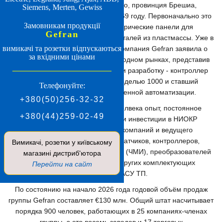
Gefran S.p.A., Провальо-д’Изео, провинция Брешиа,
Siemens, Merten, Gewiss
Ломбардия, Италия, создана в 1969 году. Первоначально это
Замовникам продукції
был цех, выпускающий электрические панели для
Gefran
оборудования по изготовлению деталей из пластмассы. Уже в
вимикачі та розетки відпускаються
70-ые годы прошлого столетия компания Gefran заявила о
за вхідними цінами
себе на итальянском и международном рынках, представив
инновационную для того времени разработку - контроллер
Adamello, позже названный моделью 1000 и ставший
Телефонуйте:
эталоном в области промышленной автоматизации.
+380(50)256-32-32
Накопленный за прошедшие полвека опыт, постоянное
+380(44)259-02-49
внедрение новых технологий и инвестиции в НИОКР
превратили Gefran в группу компаний и ведущего
европейского производителя датчиков, контроллеров,
Вимикачі, розетки у київському
человеко-машинных интерфейсов (ЧМИ), преобразователей
магазині дистриб'ютора
частоты, серводвигателей и других комплектующих
Перейти на сайт
современных АСУ ТП.
По состоянию на начало 2026 года годовой объём продаж
группы Gefran составляет €130 млн. Общий штат насчитывает
порядка 900 человек, работающих в 25 компаниях-членах