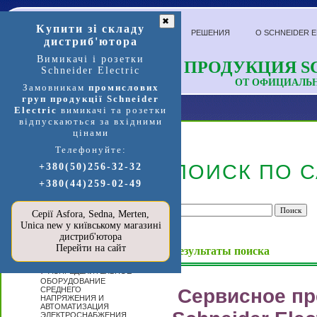
✖
Купити зі складу
РЕШЕНИЯ
О SCHNEIDER E
дистриб'ютора
Вимикачі і розетки
ПРОДУКЦИЯ SC
Schneider Electric
ОТ ОФИЦИАЛЬ
Замовникам
промислових
груп продукції Schneider
Electric
вимикачі та розетки
відпускаються за вхідними
цінами
Телефонуйте:
Продукция и услуги
ПОИСК ПО С
+380(50)256-32-32
+380(44)259-02-49
П
ЕРЕЙТИ В
МАГАЗИН
SCHNEIDER
Серії Asfora, Sedna, Merten,
ELECTRIC »»»
Unica new у київському магазині
А
дистриб'ютора
ВТОМАТИЗАЦИЯ
Перейти на сайт
И УПРАВЛЕНИЕ
Результаты поиска
Р
АСПРЕДЕЛИТЕЛЬНОЕ
ОБОРУДОВАНИЕ
СРЕДНЕГО
Сервисное п
НАПРЯЖЕНИЯ И
АВТОМАТИЗАЦИЯ
ЭЛЕКТРОСНАБЖЕНИЯ