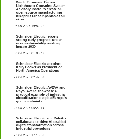
World Economic Forum
Lighthouse Operating System
Advisory Board to create an
open-source manufacturing
blueprint for companies of all
sizes
07.05.2026 19:52:22
Schneider Electric reports
strong early progress under
new sustainability roadmap,
Impact 2030
30.04.2026 01:06:42
Schneider Electric appoints
Kelly Becker as President of
North America Operations
29.04.2026 02:49:57
Schneider Electric, AVEVA and
Royal Avebe showcase a
practical example of industrial
electrification despite Europe’s
grid constraints
23.04.2026 05:22:14
Schneider Electric and Deloitte
collaborate to drive AI-enabled
digital transformation across
industrial operations
20.04.2026 17:15:53