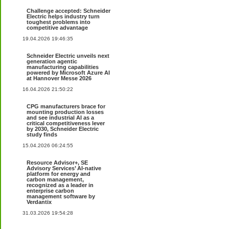
Challenge accepted: Schneider
Electric helps industry turn
toughest problems into
competitive advantage
19.04.2026 19:46:35
Schneider Electric unveils next
generation agentic
manufacturing capabilities
powered by Microsoft Azure AI
at Hannover Messe 2026
16.04.2026 21:50:22
CPG manufacturers brace for
mounting production losses
and see industrial AI as a
critical competitiveness lever
by 2030, Schneider Electric
study finds
15.04.2026 06:24:55
Resource Advisor+, SE
Advisory Services’ AI-native
platform for energy and
carbon management,
recognized as a leader in
enterprise carbon
management software by
Verdantix
31.03.2026 19:54:28