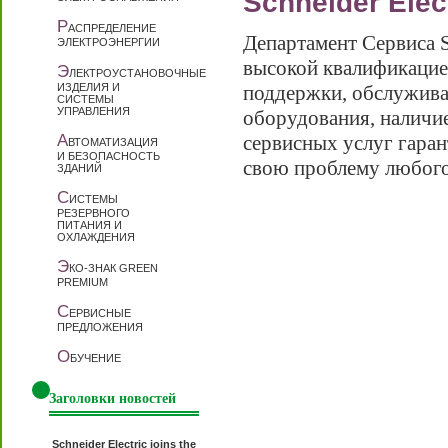
Schneider Elec
Р
АСПРЕДЕЛЕНИЕ
Департамент Сервиса Sc
ЭЛЕКТРОЭНЕРГИИ
высокой квалификацие
Э
ЛЕКТРОУСТАНОВОЧНЫЕ
ИЗДЕЛИЯ И
поддержки, обслужива
СИСТЕМЫ
УПРАВЛЕНИЯ
оборудования, наличи
А
сервисных услуг гаран
ВТОМАТИЗАЦИЯ
И БЕЗОПАСНОСТЬ
свою проблему любого
ЗДАНИЙ
С
ИСТЕМЫ
РЕЗЕРВНОГО
ПИТАНИЯ И
ОХЛАЖДЕНИЯ
Э
КО-ЗНАК GREEN
PREMIUM
С
ЕРВИСНЫЕ
ПРЕДЛОЖЕНИЯ
О
БУЧЕНИЕ
Заголовки новостей
Schneider Electric joins the