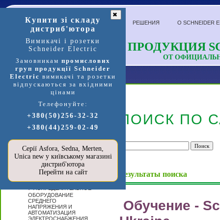
✖
Купити зі складу
РЕШЕНИЯ
О SCHNEIDER E
дистриб'ютора
Вимикачі і розетки
ПРОДУКЦИЯ SC
Schneider Electric
ОТ ОФИЦИАЛЬ
Замовникам
промислових
груп продукції Schneider
Electric
вимикачі та розетки
відпускаються за вхідними
цінами
Телефонуйте:
Продукция и услуги
ПОИСК ПО С
+380(50)256-32-32
+380(44)259-02-49
П
ЕРЕЙТИ В
МАГАЗИН
SCHNEIDER
Серії Asfora, Sedna, Merten,
ELECTRIC »»»
Unica new у київському магазині
А
дистриб'ютора
ВТОМАТИЗАЦИЯ
Перейти на сайт
И УПРАВЛЕНИЕ
Результаты поиска
Р
АСПРЕДЕЛИТЕЛЬНОЕ
ОБОРУДОВАНИЕ
СРЕДНЕГО
Обучение - Sc
НАПРЯЖЕНИЯ И
АВТОМАТИЗАЦИЯ
ЭЛЕКТРОСНАБЖЕНИЯ