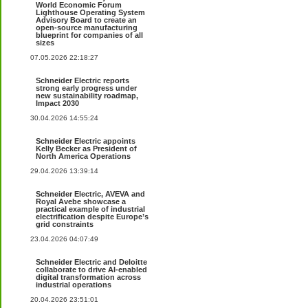
World Economic Forum
Lighthouse Operating System
Advisory Board to create an
open-source manufacturing
blueprint for companies of all
sizes
07.05.2026 22:18:27
Schneider Electric reports
strong early progress under
new sustainability roadmap,
Impact 2030
30.04.2026 14:55:24
Schneider Electric appoints
Kelly Becker as President of
North America Operations
29.04.2026 13:39:14
Schneider Electric, AVEVA and
Royal Avebe showcase a
practical example of industrial
electrification despite Europe’s
grid constraints
23.04.2026 04:07:49
Schneider Electric and Deloitte
collaborate to drive AI-enabled
digital transformation across
industrial operations
20.04.2026 23:51:01