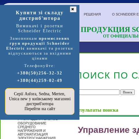
✖
Купити зі складу
РЕШЕНИЯ
О SCHNEIDER E
дистриб'ютора
Вимикачі і розетки
ПРОДУКЦИЯ SC
Schneider Electric
ОТ ОФИЦИАЛЬ
Замовникам
промислових
груп продукції Schneider
Electric
вимикачі та розетки
відпускаються за вхідними
цінами
Телефонуйте:
Продукция и услуги
ПОИСК ПО С
+380(50)256-32-32
+380(44)259-02-49
П
ЕРЕЙТИ В
МАГАЗИН
SCHNEIDER
Серії Asfora, Sedna, Merten,
ELECTRIC »»»
Unica new у київському магазині
А
дистриб'ютора
ВТОМАТИЗАЦИЯ
Перейти на сайт
И УПРАВЛЕНИЕ
Результаты поиска
Р
АСПРЕДЕЛИТЕЛЬНОЕ
ОБОРУДОВАНИЕ
СРЕДНЕГО
Управление з
НАПРЯЖЕНИЯ И
АВТОМАТИЗАЦИЯ
ЭЛЕКТРОСНАБЖЕНИЯ