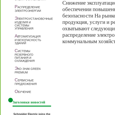
Снижение эксплуатаци
Р
АСПРЕДЕЛЕНИЕ
обеспечении повышен
ЭЛЕКТРОЭНЕРГИИ
безопасности На рынк
Э
ЛЕКТРОУСТАНОВОЧНЫЕ
продукция, услуги и ре
ИЗДЕЛИЯ И
СИСТЕМЫ
охватывают следующие
УПРАВЛЕНИЯ
распределение электр
А
ВТОМАТИЗАЦИЯ
коммунальным хозяйст
И БЕЗОПАСНОСТЬ
ЗДАНИЙ
С
ИСТЕМЫ
РЕЗЕРВНОГО
ПИТАНИЯ И
ОХЛАЖДЕНИЯ
Э
КО-ЗНАК GREEN
PREMIUM
С
ЕРВИСНЫЕ
ПРЕДЛОЖЕНИЯ
О
БУЧЕНИЕ
Заголовки новостей
Schneider Electric joins the