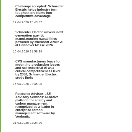
Challenge accepted: Schneider
Electric helps industry turn
toughest problems into
competitive advantage
19.04.2026 15:43:37
Schneider Electric unveils next
generation agentic
manufacturing capabilities
powered by Microsoft Azure AI
at Hannover Messe 2026
16.04.2026 21:58:39
CPG manufacturers brace for
mounting production losses
and see industrial AI as a
critical competitiveness lever
by 2030, Schneider Electric
study finds
15.04.2026 22:45:08
Resource Advisor+, SE
Advisory Services’ AI-native
platform for energy and
carbon management,
recognized as a leader in
enterprise carbon
management software by
Verdantix
31.03.2026 22:24:20