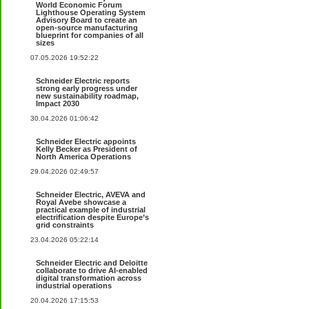
World Economic Forum
Lighthouse Operating System
Advisory Board to create an
open-source manufacturing
blueprint for companies of all
sizes
07.05.2026 19:52:22
Schneider Electric reports
strong early progress under
new sustainability roadmap,
Impact 2030
30.04.2026 01:06:42
Schneider Electric appoints
Kelly Becker as President of
North America Operations
29.04.2026 02:49:57
Schneider Electric, AVEVA and
Royal Avebe showcase a
practical example of industrial
electrification despite Europe’s
grid constraints
23.04.2026 05:22:14
Schneider Electric and Deloitte
collaborate to drive AI-enabled
digital transformation across
industrial operations
20.04.2026 17:15:53