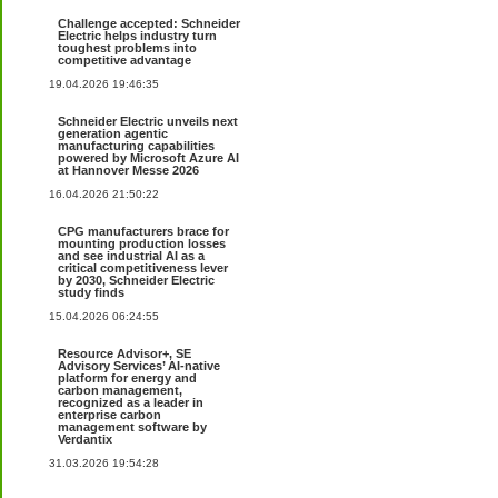
Challenge accepted: Schneider
Electric helps industry turn
toughest problems into
competitive advantage
19.04.2026 19:46:35
Schneider Electric unveils next
generation agentic
manufacturing capabilities
powered by Microsoft Azure AI
at Hannover Messe 2026
16.04.2026 21:50:22
CPG manufacturers brace for
mounting production losses
and see industrial AI as a
critical competitiveness lever
by 2030, Schneider Electric
study finds
15.04.2026 06:24:55
Resource Advisor+, SE
Advisory Services’ AI-native
platform for energy and
carbon management,
recognized as a leader in
enterprise carbon
management software by
Verdantix
31.03.2026 19:54:28