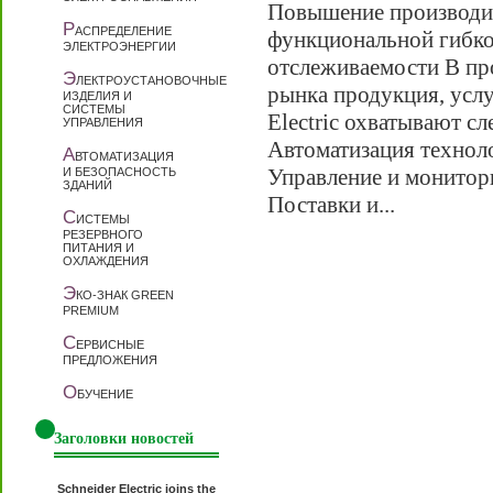
Повышение производи
Р
АСПРЕДЕЛЕНИЕ
функциональной гибко
ЭЛЕКТРОЭНЕРГИИ
отслеживаемости В п
Э
ЛЕКТРОУСТАНОВОЧНЫЕ
рынка продукция, услу
ИЗДЕЛИЯ И
СИСТЕМЫ
Electric охватывают с
УПРАВЛЕНИЯ
Автоматизация технол
А
ВТОМАТИЗАЦИЯ
Управление и монитор
И БЕЗОПАСНОСТЬ
ЗДАНИЙ
Поставки и...
С
ИСТЕМЫ
РЕЗЕРВНОГО
ПИТАНИЯ И
ОХЛАЖДЕНИЯ
Э
КО-ЗНАК GREEN
PREMIUM
С
ЕРВИСНЫЕ
ПРЕДЛОЖЕНИЯ
О
БУЧЕНИЕ
Заголовки новостей
Schneider Electric joins the