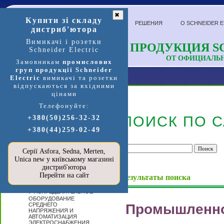
✖
Купити зі складу
РЕШЕНИЯ
О SCHNEIDER E
дистриб'ютора
Вимикачі і розетки
ПРОДУКЦИЯ SC
Schneider Electric
ОТ ОФИЦИАЛЬ
Замовникам
промислових
груп продукції Schneider
Electric
вимикачі та розетки
відпускаються за вхідними
цінами
Телефонуйте:
Продукция и услуги
ПОИСК ПО С
+380(50)256-32-32
+380(44)259-02-49
П
ЕРЕЙТИ В
МАГАЗИН
SCHNEIDER
Серії Asfora, Sedna, Merten,
ELECTRIC »»»
Unica new у київському магазині
А
дистриб'ютора
ВТОМАТИЗАЦИЯ
Перейти на сайт
И УПРАВЛЕНИЕ
Результаты поиска
Р
АСПРЕДЕЛИТЕЛЬНОЕ
ОБОРУДОВАНИЕ
СРЕДНЕГО
Промышленн
НАПРЯЖЕНИЯ И
АВТОМАТИЗАЦИЯ
ЭЛЕКТРОСНАБЖЕНИЯ